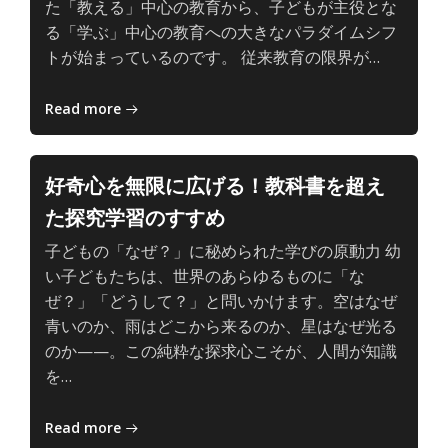
深
た「教える」中心の教育から、子どもが主役とな
い
る「学ぶ」中心の教育への大きなパラダイムシフ
学
子
トが始まっているのです。 従来教育の限界が…
び
ど
も
Read more
と
AI
の、
好奇心を無限に広げる！教科書を超え
主
た探究学習のすすめ
体
的
子どもの「なぜ？」に秘められた学びの原動力 幼
で
い子どもたちは、世界のあらゆるものに「な
深
ぜ？」「どうして？」と問いかけます。空はなぜ
い
青いのか、雨はどこから来るのか、星はなぜ光る
学
のか——。この純粋な探求心こそが、人間が知識
び
子
を…
ど
も
Read more
と