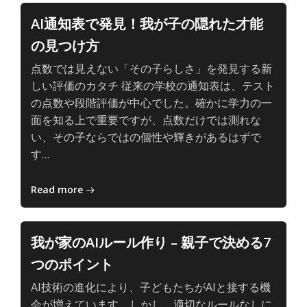
AI
の、
AI通知表で発見！我が子の隠れた才能
主
の見つけ方
体
的
点数では見えない「その子らしさ」を発見する新
で
しい評価のカタチ 従来の学校の通知表は、テスト
深
の点数や段階評価が中心でした。確かに学力の一
い
面を知る上で重要ですが、点数だけでは測れな
学
い、その子ならではの個性や輝きがあるはずで
び
子
す…
ど
も
Read more
と
AI
の、
我が家のAIルール作り – 親子で決める7
主
つのポイント
体
的
AI技術の進化により、子どもたちがAIと接する機
で
会が増えています。しかし、適切なルールなしに