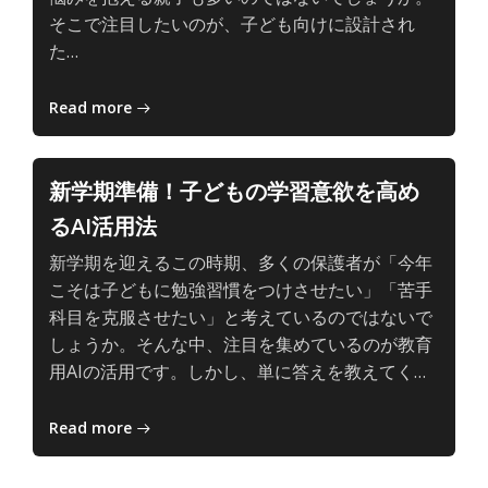
そこで注目したいのが、子ども向けに設計され
い
子
た…
学
ど
び
も
Read more
と
AI
の、
新学期準備！子どもの学習意欲を高め
主
るAI活用法
体
的
新学期を迎えるこの時期、多くの保護者が「今年
で
こそは子どもに勉強習慣をつけさせたい」「苦手
深
科目を克服させたい」と考えているのではないで
い
しょうか。そんな中、注目を集めているのが教育
学
子
用AIの活用です。しかし、単に答えを教えてく…
び
ど
も
Read more
と
AI