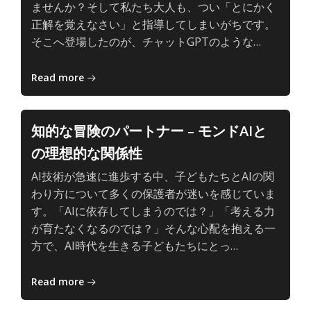
深
ませんか？そして私たち大人も、つい「とにかく
い
正解を覚えなさい」と指導してしまいがちです。
学
子
そこへ登場したのが、チャットGPTのような…
び
ど
も
Read more
と
AI
の、
知的な冒険のパートナー – モンドAIと
主
の理想的な関係性
体
的
AI技術が急速に進歩する中、子どもたちとAIの関
で
わり方について多くの保護者が迷いを感じていま
深
す。「AIに依存してしまうのでは？」「考える力
い
が育たなくなるのでは？」そんな心配を抱える一
学
子
方で、AI時代を生きる子どもたちにとっ…
び
ど
も
Read more
と