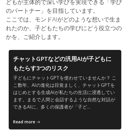
どもが主体的で深い学びを実現できる「学び
のパートナー」を目指しています。
ここでは、モンドAIがどのような想いで生ま
れたのか、子どもたちの学びにどう役立つの
かを、ご紹介します。
チャットGPTなどの汎用AIが子どもに
もたらす3つのリスク
子どもにチャットGPTを使わせていませんか？ こ
こ数年、AIの進化は目覚ましく、チャットGPTを
はじめとする生成AIが私たちの生活に浸透してい
ます。まるで人間と会話するような自然な対話が
子
できるAIに、多くの保護者が「子ど…
ど
も
Read more
と