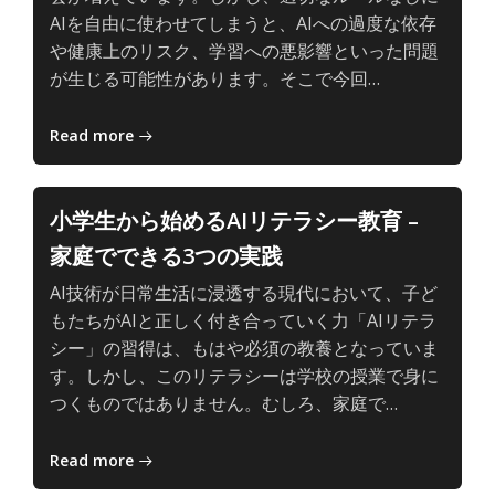
深
AIを自由に使わせてしまうと、AIへの過度な依存
い
や健康上のリスク、学習への悪影響といった問題
学
子
が生じる可能性があります。そこで今回…
び
ど
も
Read more
と
AI
の、
小学生から始めるAIリテラシー教育 –
主
家庭でできる3つの実践
体
的
AI技術が日常生活に浸透する現代において、子ど
で
もたちがAIと正しく付き合っていく力「AIリテラ
深
シー」の習得は、もはや必須の教養となっていま
い
す。しかし、このリテラシーは学校の授業で身に
学
子
つくものではありません。むしろ、家庭で…
び
ど
も
Read more
と