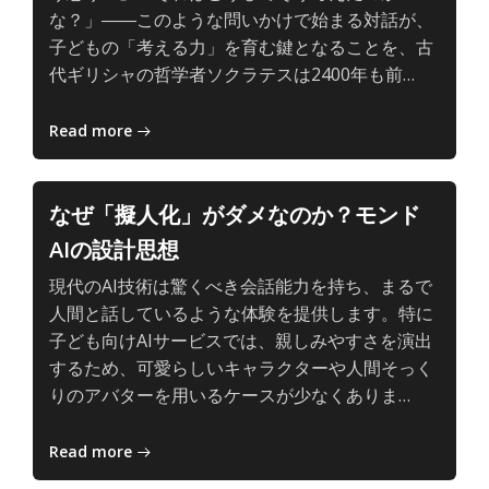
深
な？」――このような問いかけで始まる対話が、
い
子どもの「考える力」を育む鍵となることを、古
学
子
代ギリシャの哲学者ソクラテスは2400年も前…
び
ど
も
Read more
と
AI
の、
なぜ「擬人化」がダメなのか？モンド
主
AIの設計思想
体
的
現代のAI技術は驚くべき会話能力を持ち、まるで
で
人間と話しているような体験を提供します。特に
深
子ども向けAIサービスでは、親しみやすさを演出
い
するため、可愛らしいキャラクターや人間そっく
学
子
りのアバターを用いるケースが少なくありま…
び
ど
も
Read more
と