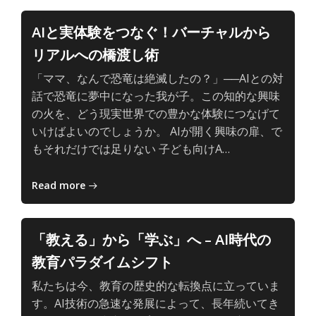
AI
の、
AIと実体験をつなぐ！バーチャルから
主
リアルへの橋渡し術
体
的
「ママ、なんで恐竜は絶滅したの？」──AIとの対
で
話で恐竜に夢中になった我が子。この知的な興味
深
の火を、どう現実世界での豊かな体験につなげて
い
いけばよいのでしょうか。 AIが開く興味の扉、で
学
子
もそれだけでは足りない 子ども向けA…
び
ど
も
Read more
と
AI
の、
「教える」から「学ぶ」へ – AI時代の
主
教育パラダイムシフト
体
的
私たちは今、教育の歴史的な転換点に立っていま
で
す。AI技術の急速な発展によって、長年続いてき