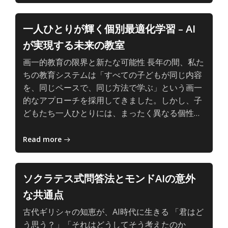
AI
の、
一人ひとりが輝く個別最適化学習 – AI
主
が実現する未来の教室
体
的
画一的教育の限界と新たな可能性 長年の間、私た
で
ちの教育システムは「すべての子どもが同じ内容
深
を、同じペースで、同じ方法で学ぶ」という画一
い
的なアプローチを採用してきました。しかし、子
学
子
どもたち一人ひとりには、まったく異なる個性…
び
ど
も
Read more
と
AI
の、
ソクラテス式問答法とモンドAIの意外
主
な共通点
体
的
古代ギリシャの知恵が、AI時代に生きる 「君はど
で
う思う？」「それはどうしてそう考えたのか