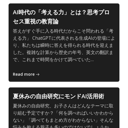
AI
の、
AI時代の「考える力」とは？思考プロ
主
セス重視の教育論
体
的
答えがすぐ手に入る時代だからこそ問われる「考
で
える力」 ChatGPTに代表される生成AIの登場によ
深
り、私たちは瞬時に答えを得られる時代を迎えま
い
した。複雑な計算から歴史の年号、英文の翻訳ま
学
子
で、これまで時間をかけて調べていた…
び
ど
も
Read more
と
AI
の、
夏休みの自由研究にモンドAI活用術
主
夏休みの自由研究、お子さんはどんなテーマに取
体
り組む予定ですか？「何を調べればいいかわから
的
ない」「調べてもまとめ方がわからない」そんな
で
悩みを抱える親子も多いのではないでしょうか。
深